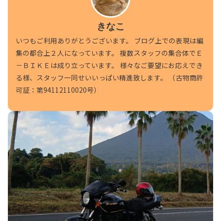
きなこ
いつもご利用ありがとうございます。 ブログ上での表現は編
集の都合上２人になっています。 複数スタッフの集合体でＥ
－ＢＩＫＥは成り立っています。 様々なご要望にお応えでき
る様、スタッフ一同せいいっぱい精進致します。 （古物商許
可証：第94112110020号）